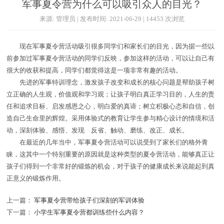
军事夏令营为什么可以吸引众人的目光？
来源: 管理员 | 发布时间: 2021-06-29 | 14453 次浏览
现在军事夏令营活动吸引很多同学们和家长们的目光，因为据一些以
前参加过军事夏令营活动的同学们反映，参加这样的活动，可以让自己有
很大的收获和提高，同学们都觉得这是一项非常有趣的活动。
先进的军事特训理念，激发孩子改变和成长的核心问题是帮助孩子树
立正确的人生观，价值观和学习观；让孩子明白真正学习目的，人生的责
任和追求目标、启发感恩之心，明白爱的真谛；树立积极心态和自信，创
造自己生命里的辉煌。采用体验式的教育让学生参与精心设计的情境和活
动，深刻体验、感悟、发现 反省、触动、磨练、改正、成长。
在最近的几年当中，军事夏令营活动可以说受到了家长们的格外青
睐，这其中一个特别重要的原因就是这种类型的夏令营活动，能够真正让
孩子们得到一个非常好的锻炼的机会，对于孩子的健康成长来说能起到真
正意义的锻炼作用。
上一篇：
军事夏令营带给孩子们深刻的军训体验
下一篇：
小学生军事夏令营都训练些什么内容？