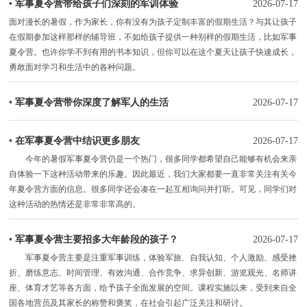
•
军事夏令营带给孩子们深刻的军训体验
2026-07-17
面对漫长的暑假，作为家长，你有没有为孩子定制丰富的假期生活？与其让孩子
在假期参加这样那样的辅导班，不如给孩子提供一种别样的假期生活，比如军事
夏令营。也许你学不到有用的书本知识，但你可以在这个夏天让孩子快速成长，
勇敢面对学习和生活中的各种问题。
•
军事夏令营带你深度了解军人的生活
2026-07-17
•
在军事夏令营中结识更多朋友
2026-07-17
今年的暑假军事夏令营仍是一个热门，很多同学都希望自己能够有机会来亲
自体验一下这种活动带来的乐趣。因此最近，我们大家都要一直非常关注有关今
年夏令营方面的信息。很多同学还会凑在一起互相询问并打听。可见，同学们对
这种活动的热情还是非常非常高的。
•
军事夏令营主要招多大年龄段的孩子？
2026-07-17
军事夏令营主要是注重军事训练，体验军旅、自我认知、个人激励、感受挫
折、磨练意志、时间管理、有效沟通、合作竞争、求异创新、游览观光、名师讲
座、体育才艺等各方面，给予孩子全面发展的空间。课程实施以来，受到来自全
国各地营员及其家长的称赞和褒奖，在社会引起广泛关注和研讨。