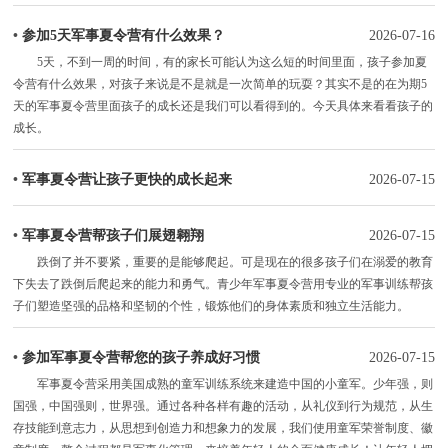
•
参加5天军事夏令营有什么效果？
2026-07-16
5天，不到一周的时间，有的家长可能认为这么短的时间里面，孩子参加夏
令营有什么效果，对孩子来说是不是就是一次简单的玩耍？其实不是的在为期5
天的军事夏令营里面孩子的成长还是我们可以看得到的。今天具体来看看孩子的
成长。
•
军事夏令营让孩子更快的成长起来
2026-07-15
•
军事夏令营帮孩子们展翅翱翔
2026-07-15
跌倒了并不要紧，重要的是能够爬起。可是现在的很多孩子们在溺爱的教育
下失去了跌倒后爬起来的能力和勇气。青少年军事夏令营用专业的军事训练帮孩
子们塑造坚强的品格和坚韧的个性，锻炼他们的身体素质和独立生活能力。
•
参加军事夏令营帮您的孩子养成好习惯
2026-07-15
军事夏令营采用美国成熟的童军训练系统来建造中国的小童军。少年强，则
国强，中国强则，世界强。通过各种各样有趣的活动，从礼仪到行为规范，从生
存技能到意志力，从思想到创造力和想象力的发展，我们使用童军荣誉制度、徽