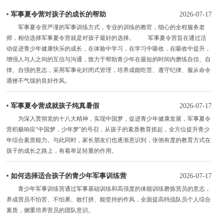
•
军事夏令营对孩子的成长的帮助
2026-07-17
军事夏令营严谨的军事训练方式，专业的训练的教官，细心的全程服务老
师，相信选择军事夏令营就是对孩子最好的选择。 军事夏令营旨在通过活
动促进青少年健康快乐的成长，在体验中学习，在学习中吸收，在吸收中提升，
增强人与人之间的互信与沟通，致力于帮助青少年在最短的时间内磨练自信、自
律、自强的意志，采用军事化封闭式管理，培养成能吃苦、遵守纪律、服从命令
遇挫不气馁的良好作风。
•
军事夏令营成就孩子纯真暑假
2026-07-17
为深入贯彻党的十八大精神，实现中国梦，促进青少年健康发展，军事夏令
营积极响应“中国梦，少年梦”的号召，从孩子的素质教育抓起，全方位提升青少
年综合素质能力。与此同时，家长朋友们也逐渐意识到，张弛有度的教育方式在
孩子的成长之路上，有着举足轻重的作用。
•
如何选择适合孩子的青少年军事训练营
2026-07-17
青少年军事训练营通过军事基础训练和高强度的体能训练磨炼营员的意志，
养成营员不怕苦、不怕累、敢打拼、能坚持的作风，全面提高特战队员个人综合
素质，侧重培养营员的团队意识。