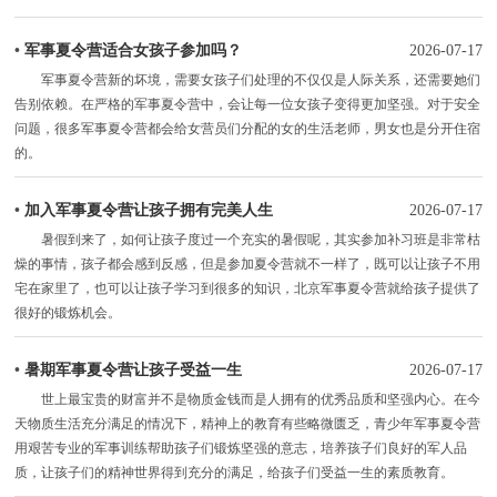
•
军事夏令营适合女孩子参加吗？
2026-07-17
军事夏令营新的坏境，需要女孩子们处理的不仅仅是人际关系，还需要她们
告别依赖。在严格的军事夏令营中，会让每一位女孩子变得更加坚强。对于安全
问题，很多军事夏令营都会给女营员们分配的女的生活老师，男女也是分开住宿
的。
•
加入军事夏令营让孩子拥有完美人生
2026-07-17
暑假到来了，如何让孩子度过一个充实的暑假呢，其实参加补习班是非常枯
燥的事情，孩子都会感到反感，但是参加夏令营就不一样了，既可以让孩子不用
宅在家里了，也可以让孩子学习到很多的知识，北京军事夏令营就给孩子提供了
很好的锻炼机会。
•
暑期军事夏令营让孩子受益一生
2026-07-17
世上最宝贵的财富并不是物质金钱而是人拥有的优秀品质和坚强内心。在今
天物质生活充分满足的情况下，精神上的教育有些略微匮乏，青少年军事夏令营
用艰苦专业的军事训练帮助孩子们锻炼坚强的意志，培养孩子们良好的军人品
质，让孩子们的精神世界得到充分的满足，给孩子们受益一生的素质教育。