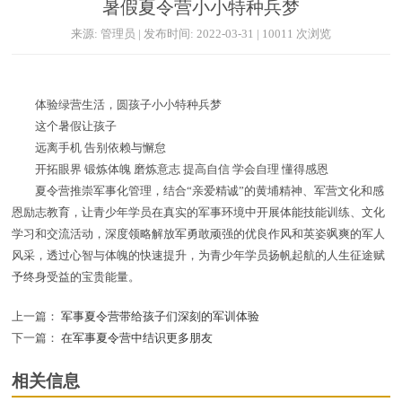
暑假夏令营小小特种兵梦
来源: 管理员 | 发布时间: 2022-03-31 | 10011 次浏览
体验绿营生活，圆孩子小小特种兵梦
这个暑假让孩子
远离手机 告别依赖与懈怠
开拓眼界 锻炼体魄 磨炼意志 提高自信 学会自理 懂得感恩
夏令营推崇军事化管理，结合“亲爱精诚”的黄埔精神、军营文化和感
恩励志教育，让青少年学员在真实的军事环境中开展体能技能训练、文化
学习和交流活动，深度领略解放军勇敢顽强的优良作风和英姿飒爽的军人
风采，透过心智与体魄的快速提升，为青少年学员扬帆起航的人生征途赋
予终身受益的宝贵能量。
上一篇：
军事夏令营带给孩子们深刻的军训体验
下一篇：
在军事夏令营中结识更多朋友
相关信息