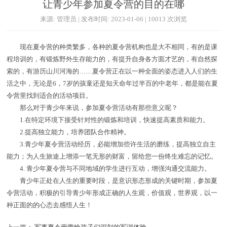
让青少年参加夏令营的目的在哪
来源: 管理员 | 发布时间: 2023-01-06 | 10013 次浏览
现在夏令营的种类繁多，各种的夏令营机构也是大不相同，有的是课
程培训的，有锻炼野外生存能力的，有提升自身各方面才艺的，有自然探
索的，有游历山川河海的……夏令营正在以一种全面的姿态进入人们的生
活之中，无论是6，7岁的孩童还是知天命年过半百的中老年，都是能在夏
令营里找到适合的活动项目。
那么对于青少年来说，参加夏令营活动有那些意义呢？
1.在特定环境下接受针对性的锻炼和培训，快速提高素质和能力。
2.提高独立能力，培养团队合作精神。
3.青少年夏令营活动经历，必能增加些许生活的磨练，提高独立自主
能力；为人生旅途上增添一笔无形的财富，留给您一份终生难忘的记忆。
4. 青少年夏令营与不同地域的学生进行互动，增强沟通交流能力。
青少年正处在人生的重要时段，是意识形态形成的关键时期，参加夏
令营活动，积极的引导青少年形成正确的人生观，价值观，世界观，以一
种正面的的心态去感悟人生！