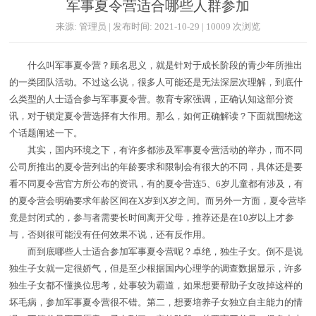
军事夏令营适合哪些人群参加
来源: 管理员 | 发布时间: 2021-10-29 | 10009 次浏览
什么叫军事夏令营？顾名思义，就是针对于成长阶段的青少年所推出
的一类团队活动。不过这么说，很多人可能还是无法深层次理解，到底什
么类型的人士适合参与军事夏令营。教育专家强调，正确认知这部分资
讯，对于锁定夏令营选择有大作用。那么，如何正确解读？下面就围绕这
个话题阐述一下。
其实，国内环境之下，有许多都涉及军事夏令营活动的举办，而不同
公司所推出的夏令营列出的年龄要求和限制会有很大的不同，具体还是要
看不同夏令营官方所公布的资讯，有的夏令营连5、6岁儿童都有涉及，有
的夏令营会明确要求年龄区间在X岁到X岁之间。而另外一方面，夏令营毕
竟是封闭式的，参与者需要长时间离开父母，推荐还是在10岁以上才参
与，否则很可能没有任何效果不说，还有反作用。
而到底哪些人士适合参加军事夏令营呢？卓绝，独生子女。倒不是说
独生子女就一定很娇气，但是至少根据国内心理学的调查数据显示，许多
独生子女都不懂换位思考，处事较为霸道，如果想要帮助子女改掉这样的
坏毛病，参加军事夏令营很不错。第二，想要培养子女独立自主能力的情