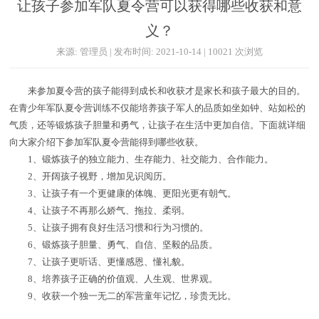
让孩子参加军队夏令营可以获得哪些收获和意
义？
来源: 管理员 | 发布时间: 2021-10-14 | 10021 次浏览
来参加夏令营的孩子能得到成长和收获才是家长和孩子最大的目的。
在青少年军队夏令营训练不仅能培养孩子军人的品质如坐如钟、站如松的
气质，还等锻炼孩子胆量和勇气，让孩子在生活中更加自信。下面就详细
向大家介绍下参加军队夏令营能得到哪些收获。
1、锻炼孩子的独立能力、生存能力、社交能力、合作能力。
2、开阔孩子视野，增加见识阅历。
3、让孩子有一个更健康的体魄、更阳光更有朝气。
4、让孩子不再那么娇气、拖拉、柔弱。
5、让孩子拥有良好生活习惯和行为习惯的。
6、锻炼孩子胆量、勇气、自信、坚毅的品质。
7、让孩子更听话、更懂感恩、懂礼貌。
8、培养孩子正确的价值观、人生观、世界观。
9、收获一个独一无二的军营童年记忆，珍贵无比。