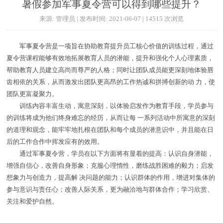
暑假参加军事夏令营可以得到哪些提升？
来源: 管理员 | 发布时间: 2021-06-07 | 14515 次浏览
军事夏令营是一项旨在协助教育提升员工核心价值的训练过程，通过
夏令营课程能够有效地拓展教育人员的潜能，提升和强化个人心理素质，
帮助教育人员建立高尚而尊严的人格；同时让团队成员能更深刻地体验唇
齿相依的关系，从而激发出团队更高昂的工作热诚和拼搏创新的动 力，使
团队更富凝聚力。
训练内容丰富生动，寓意深刻，以体验启发作为教育手段，学员参与
的训练将成为他们终身难忘的经历，从而让每 一系列活动中所寓意的深刻
的道理和观念，能牢牢地扎根在团队和每个成员的潜意识中，并且能在日
后的工作合作中挥发应有的效用。
通过军事夏令营，学员在以下方面将有显着的提高：认识自身潜能，
增强自信心，改善自身形象；克服心理惰性，磨练战胜困难的毅力；启发
想象力与创造力，提高解 决问题的能力；认识群体的作用，增进对集体的
参与意识与责任心；改善人际关系，更为融洽地与群体合作；学习欣赏、
关注和爱护自然。