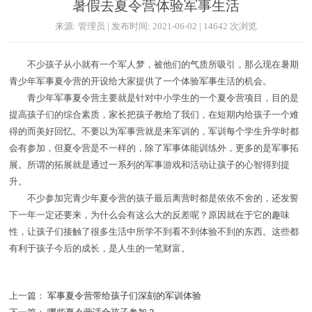
暑假去夏令营体验军事生活
来源: 管理员 | 发布时间: 2021-06-02 | 14642 次浏览
不少孩子从小就有一个军人梦，被他们的气质所吸引，那么现在暑期
青少年军事夏令营的开设给大家提供了一个体验军事生活的机会。
青少年军事夏令营主要就是针对中小学生的一个夏令营项目，目的是
提高孩子们的综合素质，家长把孩子教给了我们，在短期内给孩子一个难
得的而美好回忆。不要以为军事营就是来军训的，军训每个学生升学时都
会有参加，但夏令营是不一样的，除了军事体能训练外，更多的是军事拓
展。所谓的拓展就是通过一系列的军事游戏和活动让孩子的心智得到提
升。
不少参加完青少年夏令营的孩子最后离营时都是依依不舍的，还发誓
下一年一定还要来，为什么会有这么大的反差呢？原因就在于它的趣味
性，让孩子们接触了很多生活中所学不到看不到体验不到的东西。这些都
有利于孩子今后的成长，是人生的一笔财富。
上一篇：
军事夏令营带给孩子们深刻的军训体验