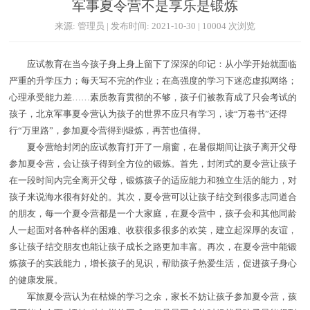
军事夏令营不是享乐是锻炼
来源: 管理员 | 发布时间: 2021-10-30 | 10004 次浏览
应试教育在当今孩子身上身上留下了深深的印记：从小学开始就面临
严重的升学压力；每天写不完的作业；在高强度的学习下迷恋虚拟网络；
心理承受能力差……素质教育贯彻的不够，孩子们被教育成了只会考试的
孩子，北京军事夏令营认为孩子的世界不应只有学习，读“万卷书”还得
行“万里路”，参加夏令营得到锻炼，再苦也值得。
夏令营给封闭的应试教育打开了一扇窗，在暑假期间让孩子离开父母
参加夏令营，会让孩子得到全方位的锻炼。首先，封闭式的夏令营让孩子
在一段时间内完全离开父母，锻炼孩子的适应能力和独立生活的能力，对
孩子来说海水很有好处的。其次，夏令营可以让孩子结交到很多志同道合
的朋友，每一个夏令营都是一个大家庭，在夏令营中，孩子会和其他同龄
人一起面对各种各样的困难、收获很多很多的欢笑，建立起深厚的友谊，
多让孩子结交朋友也能让孩子成长之路更加丰富。再次，在夏令营中能锻
炼孩子的实践能力，增长孩子的见识，帮助孩子热爱生活，促进孩子身心
的健康发展。
军旅夏令营认为在枯燥的学习之余，家长不妨让孩子参加夏令营，孩