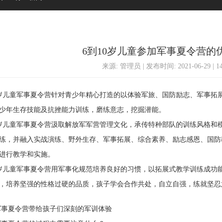
6到10岁儿童参加军事夏令营的
来源: 管理员 | 发布时间: 2021-06-29 | 
儿童军事夏令营针对青少年精心打造的以体验军旅、国防励志、军事拓
少年生存技能及抗挫能力训练，磨练意志，挖掘潜能。
儿童军事夏令营汲取解放军军营管理文化，承传特种部队的训练风格和
练，并融入实战演练、野外生存、军事拓展、综合素养、励志感恩、国防
进行教学和实施。
儿童军事夏令营用军事化规范培养良好的习惯，以拓展式教学训练成功
，培养坚强的性格过硬的品质，孩子学会合作共处，自立自强，练就坚忍
事夏令营带给孩子们深刻的军训体验