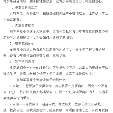
青少年改变懦弱、胆小的性格缺点，让青少年相信自己，树立自信心。
3、激发自身意志力
从站军姿、齐步走等，在最基础的训练中不害怕吃苦，让青少年学会
不轻言放弃。
4、沟通合作能力
在军事夏令营这个大家庭中，自闭和自私的青少年将在教官以及心理
老师的沟通和辅导下，学会如何沟通和了解朋友。
5、培养感恩的心
军事夏令营通过教育和生活老师的沟通下，让青少年了解父母的艰
辛，使青少年懂得如何尊敬父母、孝顺父母。
6、端正学习态度
生活教师会一对一的辅导和纠正学员作业问题，以军人的要求来严格
训练学员，让青少年树立端正的学习态度，认真完成暑假作业。
二、参加军事夏令营能让孩子学到什么？
1.自觉——想要孩子变得自觉，首先教育一定要自由，因为一个没有
自由的人，往往比任何人都渴望自由，而一个过分渴望自由的人，永远不
会懂得自觉的重要。
2.自信——寻找自信，超越自我。释放压力，教孩子树立正确是非
观，提高自立、自我调控能力，建立积极、乐观的健康心态；从而开发自