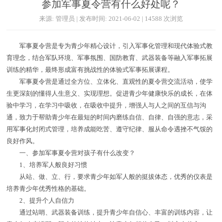
参加军事夏令营有什么好处呢？
来源: 管理员 | 发布时间: 2021-06-02 | 14588 次浏览
军事夏令营是专为青少年精心设计，引入军事化管理和现代体验式教
育理念，结合军队环境、军事氛围、国防教育、武器装备等融入军事拓展
训练的精华，最终形成富有挑战性的体验式军事拓展课程。
军事夏令营是通过全方位、立体化、直观性的夏令营交流活动，使学
生更深刻的懂得人生意义、实现理想。促进青少年健康快乐的成长，在体
验中学习，在学习中吸收，在吸收中提升，增强人与人之间的互信与沟
通，致力于帮助青少年在最短的时间内磨练自信、自律、自强的意志，采
用军事化封闭式管理，培养成能吃苦、遵守纪律、服从命令遇挫不气馁的
良好作风。
一、参加军事夏令营对孩子有什么改变？
1、培养军人般良好习惯
从站、做、立、行，要求青少年如军人般的挺拔体态，优秀的仪表是
培养青少年优秀性格的基础。
2、提升个人自信力
通过站哨、武器装备训练，提升青少年自信心、丰富的训练内容，让