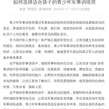
如何选择适合孩子的青少年军事训练营
来源: 管理员 | 发布时间: 2026-07-17 | 10555 次浏览
青少年军事训练营通过军事基础训练和高强度的体能训练磨炼营员的
意志，养成营员不怕苦、不怕累、敢打拼、能坚持的作风，全面提高特战
队员个人综合素质，侧重培养营员的团队意识。
学习现代军人整齐化一和严格正规的军营生活，让营员建立良好的时
间观念、组织纪律观念、集体观念，青少年军事训练营通过特种专业体能
特训，让营员从体能、力量、协调性、敏捷度等方面达到真正军人必须具
备的身体素质。
在严格的军事训练中，辅助军事特色科目活动，让营员使“枯燥”的军
事训练中富有情趣，认识自我，拓展格局，强健体魄、磨练意志，突破自
我。培养营员领导组织能力，从野性中挖掘自身的潜能，感触和探索自身
未知的秘密，让自己更加了解自己，培养其爱国精神，使其领悟到自身的
价值，引发自省，激励上进。
在严格的军事持枪特训中，激发营员的激情，掌握特种兵基本技能，
同时辅助军事特色活动，让营员军事训练富有情趣，并在游戏活动中巩固
军事训练成果。青少年军事训练营适应多种生存环境，找回自身所具备的